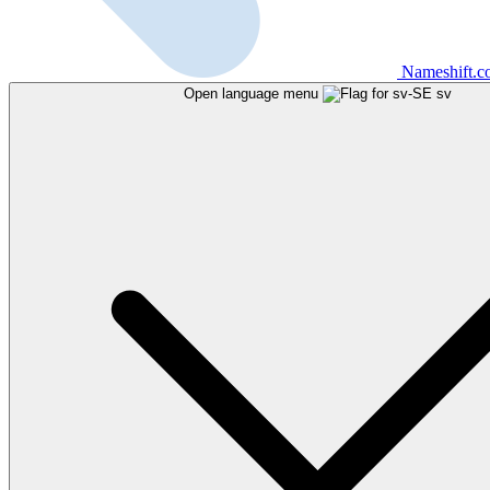
Nameshift.
Open language menu
sv